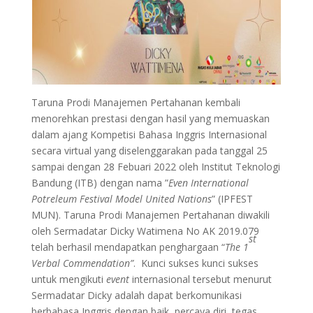
Taruna Prodi Manajemen Pertahanan kembali
menorehkan prestasi dengan hasil yang memuaskan
dalam ajang Kompetisi Bahasa Inggris Internasional
secara virtual yang diselenggarakan pada tanggal 25
sampai dengan 28 Febuari 2022 oleh Institut Teknologi
Bandung (ITB) dengan nama ”
Even International
Potreleum Festival Model United Nations
” (IPFEST
MUN). Taruna Prodi Manajemen Pertahanan diwakili
oleh Sermadatar Dicky Watimena No AK 2019.079
st
telah berhasil mendapatkan penghargaan “
The 1
Verbal Commendation”
. Kunci sukses kunci sukses
untuk mengikuti
event
internasional tersebut menurut
Sermadatar Dicky adalah dapat berkomunikasi
berbahasa Inggris dengan baik, percaya diri, tegas,